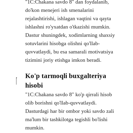
"1C:Chakana savdo 8" dan foydalanib,
do'kon menejeri ish smenalarini
rejalashtirishi, ishlagan vaqtini va qayta
ishlashni ro'yxatdan o'tkazishi mumkin.
Dastur shuningdek, xodimlarning shaxsiy
sotuvlarini hisobga olishni qo'llab-
quvvatlaydi, bu esa samarali motivatsiya
tizimini joriy etishga imkon beradi.
Ko'p tarmoqli buxgalteriya
hisobi
"1C:Chakana savdo 8" ko'p qirrali hisob
olib borishni qo'llab-quvvatlaydi.
Dasturdagi har bir ombor yoki savdo zali
ma'lum bir tashkilotga tegishli bo'lishi
mumkin.