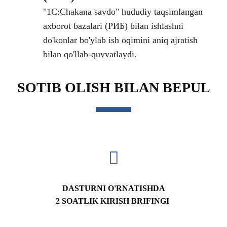
"1C:Chakana savdo" hududiy taqsimlangan
axborot bazalari (РИБ) bilan ishlashni
do'konlar bo'ylab ish oqimini aniq ajratish
bilan qo'llab-quvvatlaydi.
SOTIB OLISH BILAN BEPUL
DASTURNI O'RNATISHDA
2 SOATLIK KIRISH BRIFINGI