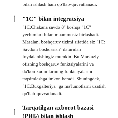
bilan ishlash ham qo'llab-quvvatlanadi.
"1C" bilan integratsiya
"1C:Chakana savdo 8" boshqa "1C"
yechimlari bilan muammosiz birlashadi.
Masalan, boshqaruv tizimi sifatida siz "1C:
Savdoni boshqarish" daturidan
foydalanishingiz mumkin. Bu Markaziy
ofisning boshqaruv funktsiyalarini va
do'kon xodimlarining funktsiyalarini
taqsimlashga imkon beradi. Shuningdek,
"1C:Buxgalteriya" ga ma'lumotlarni uzatish
qo'llab-quvvatlanadi.
Tarqatilgan axborot bazasi
(РИБ) bilan ishlash