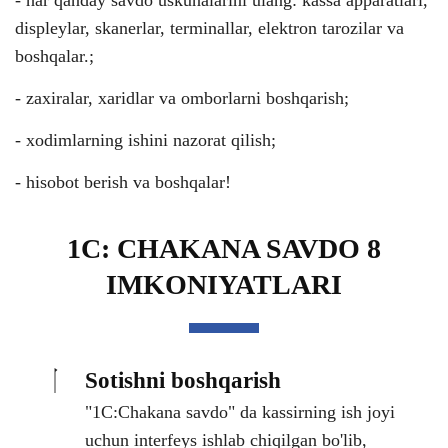
- har qanday savdo uskunalarini ulang: kassa apparatlari,
displeylar, skanerlar, terminallar, elektron tarozilar va
boshqalar.;
- zaxiralar, xaridlar va omborlarni boshqarish;
- xodimlarning ishini nazorat qilish;
- hisobot berish va boshqalar!
1C: CHAKANA SAVDO 8
IMKONIYATLARI
Sotishni boshqarish
"1C:Chakana savdo" da kassirning ish joyi
uchun interfeys ishlab chiqilgan bo'lib,