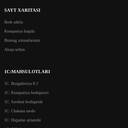
SAYT XARITASI
Bosh sahifa
Kompaniya haqida
Bizning xizmatlarimiz
Aloqa uchun
1C:MAHSULOTLARI
1C: Buxgalteriya 8.3
1C: Kompaniya boshqaruvi
1C: Savdoni boshqarish
1С: Chakana savdo
1C: Hujjatlar aylanishi