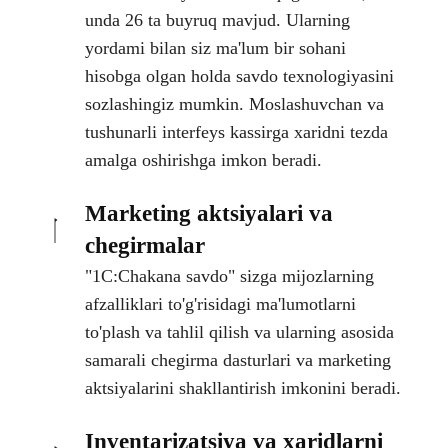
unda 26 ta buyruq mavjud. Ularning
yordami bilan siz ma'lum bir sohani
hisobga olgan holda savdo texnologiyasini
sozlashingiz mumkin. Moslashuvchan va
tushunarli interfeys kassirga xaridni tezda
amalga oshirishga imkon beradi.
Marketing aktsiyalari va
chegirmalar
"1C:Chakana savdo" sizga mijozlarning
afzalliklari to'g'risidagi ma'lumotlarni
to'plash va tahlil qilish va ularning asosida
samarali chegirma dasturlari va marketing
aktsiyalarini shakllantirish imkonini beradi.
Inventarizatsiya va xaridlarni